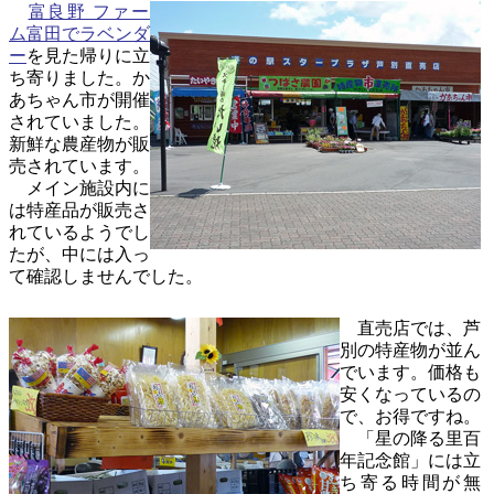
富良野 ファー
ム富田でラベンダ
ー
を見た帰りに立
ち寄りました。か
あちゃん市が開催
されていました。
新鮮な農産物が販
売されています。
メイン施設内に
は特産品が販売さ
れているようでし
たが、中には入っ
て確認しませんでした。
直売店では、芦
別の特産物が並ん
でいます。価格も
安くなっているの
で、お得ですね。
「星の降る里百
年記念館」には立
ち寄る時間が無