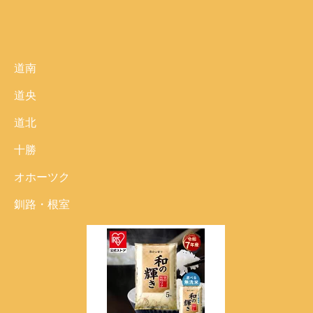
道南
道央
道北
十勝
オホーツク
釧路・根室