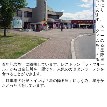
号沿
いに
あり
ま
す。
ス
ター
ドー
ムの
ある
「星
の降
る里
百年記念館」に隣接しています。レストラン「ラ・フルー
ル」からは空知川を一望でき、人気のガタタンラーメンを
食べることができます。
駐車場の公衆トイレは「星の降る里」にちなみ、星をか
たどった形をしています。