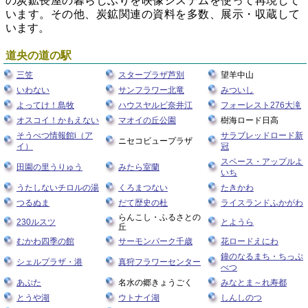
の炭鉱長屋の暮らしぶりを映像システムを使って再現して
います。その他、炭鉱関連の資料を多数、展示・収蔵して
います。
道央の道の駅
三笠
スタープラザ芦別
望羊中山
いわない
サンフラワー北竜
みついし
よってけ！島牧
ハウスヤルビ奈井江
フォーレスト276大滝
オスコイ！かもえない
マオイの丘公園
樹海ロード日高
そうべつ情報館i（ア
サラブレッドロード新
ニセコビュープラザ
イ）
冠
スペース・アップルよ
田園の里うりゅう
みたら室蘭
いち
うたしないチロルの湯
くろまつない
たきかわ
つるぬま
だて歴史の杜
ライスランドふかがわ
らんこし・ふるさとの
230ルスツ
とようら
丘
むかわ四季の館
サーモンパーク千歳
花ロードえにわ
鐘のなるまち・ちっぷ
シェルプラザ・港
真狩フラワーセンター
べつ
あぷた
名水の郷きょうごく
みなとま～れ寿都
とうや湖
ウトナイ湖
しんしのつ